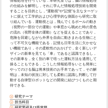
情報処理を行っている．本研究室では，脳の情報処理
の仕組みを解明し，それに学んだ情報処理技術を開発
することを目的とし，“運動視”や“記憶”を主なターゲッ
トに据えて工学的および心理学的な側面から研究に取
り組んでいる．運動視とは，飛んでくるボールの動き
（視野の一部分での運動）や車窓から眺めた時の景色
の流れ（視野全体の運動）などを捉えることであり，
危険を回避しながら外界を自由に動きまわる生物にと
って不可欠な機能である．記憶も日常生活に欠かせな
い機能であり，その柔軟性のおかげで，全く新しいデ
ザインの新車を見ても「車」であると認識できるし，
その新車を，全く別の車で培った運転方法を適用して
操ることもできる．こうした情報処理をいとも簡単に
やってのける脳は将来技術のお手本であって，その解
明は，未知の状況に対しても柔軟に認識し判断して行
動する自律型ロボットなどの開発に結びつくものと期
待できる.
研究テーマ
担当科目
研究業績及び受賞歴