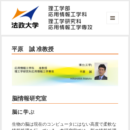
メニ
ュー
法政大学 理工学部 応用情報工学科
とウ
ィジ
平原 誠 准教授
ェッ
ト
脳情報研究室
脳に学ぶ
生物の脳は現在のコンピュータにはない高度で柔軟な