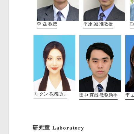
E
李 磊 教授
平原 誠 准教授
向 クン 教務助手
李 
田中 直哉 教務助手
研究室
Laboratory