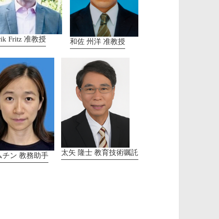
rik Fritz 准教授
和佐 州洋 准教授
太矢 隆士 教育技術嘱託
ムチン 教務助手