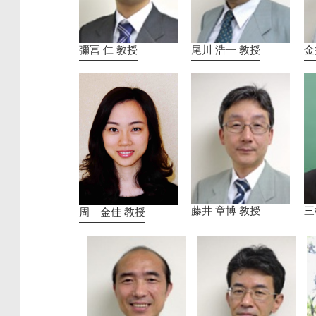
彌冨 仁 教授
尾川 浩一 教授
金
藤井 章博 教授
三
周 金佳 教授