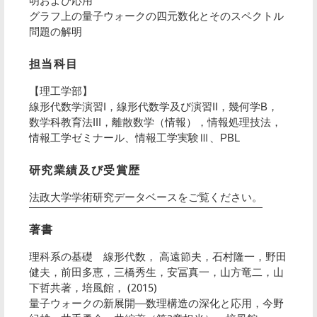
明および応用
グラフ上の量子ウォークの四元数化とそのスペクトル
問題の解明
担当科目
【理工学部】
線形代数学演習I，線形代数学及び演習II，幾何学B，
数学科教育法III，離散数学（情報），情報処理技法，
情報工学ゼミナール、情報工学実験Ⅲ、PBL
研究業績及び受賞歴
法政大学学術研究データベースをご覧ください。
著書
理科系の基礎 線形代数， 高遠節夫，石村隆一，野田
健夫，前田多恵，三橋秀生，安冨真一，山方竜二，山
下哲共著，培風館， (2015)
量子ウォークの新展開―数理構造の深化と応用，今野