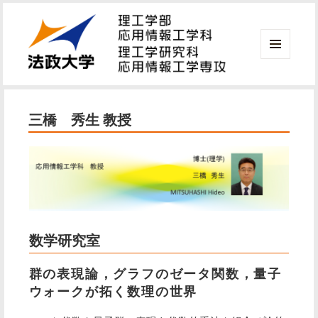
メニ
ュー
法政大学 理工学部 応用情報工学科
とウ
ィジ
三橋 秀生 教授
ェッ
ト
数学研究室
群の表現論，グラフのゼータ関数，量子
ウォークが拓く数理の世界