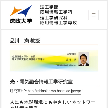
メニ
ュー
法政大学 理工学部 応用情報工学科
とウ
ィジ
品川 満 教授
ェッ
ト
光・電気融合情報工学研究室
研究室HP:
http://shinalab.ws.hosei.ac.jp/wp/
人にも地球環境にもやさしいネットワー