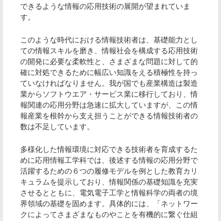
できるような情報の応用技術の展開が望まれていま
す。
このような時代における情報技術者は、基礎能力とし
ての情報スキルを磨き、情報社会を構成する応用技術
の開発に必要な柔軟性と、さまざまな問題に対して的
確に対処できるために幅広い知識をえる積極性を持っ
ていなければなりません。我が国でも産業構造は製造
業からソフトウエア・サービス業に移行しており、情
報関連の応用分野は急速に拡大していますが、この情
報産業を根幹から支え担うことができる情報技術者の
数は不足しています。
多様化した情報環境に対応できる技術者を育成するた
めに応用情報工学科では、後述する情報の応用分野で
活躍するための６つの履修モデルを例とした教育カリ
キュラムを提示しており、情報関係の基礎知識を充実
させるとともに、電気電子工学と情報科学の両者の境
界領域の基礎を固めます。具体的には、「ネットワー
クによってさまざまなものやことを有機的に繋ぐ仕組