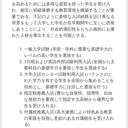
を高めるためには多様な資質を持った学生を受け入
れ、相互に切磋琢磨する教育環境を構築することが重
要である。下記のように多様な入試経路を設け異なる
背景をもって入学した学生が在学期間中に互いに啓発
しあうことにより、社会的適応性をもち人格的にも優
れた人材を輩出することを可能とする。
一般入学試験 (学部・学科に重要な基礎学力の
レベルの高い学生を選抜する)
T日程および英語外部試験利用入試 (全国から主
要科目の基礎学力を重視し学生を選抜する)
大学入試センター試験利用入試 (バランスのと
れた学力を有する学生を全国から集めることを
目的とし、基礎学力に注目した選抜を行う)
指定校推薦入試 (豊かな自発性、指導性、自由
な発想力を重視して指定する高校から優秀な学
生を受け入れる)
付属校推薦入試 (高大連携により特色ある教育
の実践を目指し意欲のある付属校生を受け入れ
る)