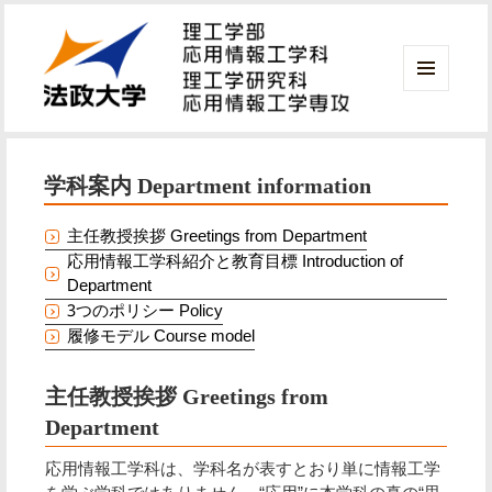
メニ
ュー
法政大学 理工学部 応用情報工学科
とウ
ィジ
学科案内 Department information
ェッ
ト
主任教授挨拶 Greetings from Department
応用情報工学科紹介と教育目標 Introduction of
Department
3つのポリシー Policy
履修モデル Course model
主任教授挨拶 Greetings from
Department
応用情報工学科は、学科名が表すとおり単に情報工学