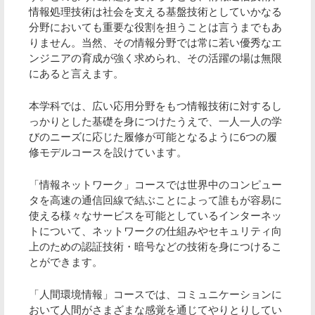
情報処理技術は社会を支える基盤技術としていかなる
分野においても重要な役割を担うことは言うまでもあ
りません。当然、その情報分野では常に若い優秀なエ
ンジニアの育成が強く求められ、その活躍の場は無限
にあると言えます。
本学科では、広い応用分野をもつ情報技術に対するし
っかりとした基礎を身につけたうえで、一人一人の学
びのニーズに応じた履修が可能となるように6つの履
修モデルコースを設けています。
「情報ネットワーク」コースでは世界中のコンピュー
タを高速の通信回線で結ぶことによって誰もが容易に
使える様々なサービスを可能としているインターネッ
トについて、ネットワークの仕組みやセキュリティ向
上のための認証技術・暗号などの技術を身につけるこ
とができます。
「人間環境情報」コースでは、コミュニケーションに
おいて人間がさまざまな感覚を通じてやりとりしてい