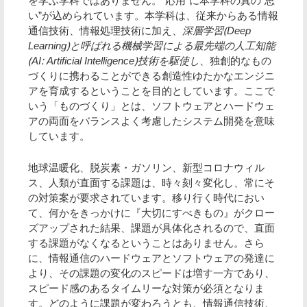
を学ぶ学科ではありません。“応用”に本学科の真の“思
い”が込められています。本学科は、従来からある情報
通信技術、情報処理技術に加え、
深層学習(Deep
Learning)と呼ばれる機械学習による最先端の人工知能
(AI: Artificial Intelligence)技術を駆使し
、独創的なもの
づくりに携わることができる創造性ゆたかなエンジニ
アを育成するということを目的としています。ここで
いう「ものづくり」とは、ソフトウェアとハードウェ
アの両面をバランスよく考慮したシステム開発を意味
しています。
地球温暖化、脱炭素・ガソリン、新型コロナウィル
ス、人類が直面する課題は、時々刻々変化し、常にそ
の対策案が要求されています。移り行く時代におい
て、何かをきっかけに『大切にすべきもの』がクロー
ズアップされた結果、課題が具体化されるので、直面
する課題がなくなるということはありません。さら
に、情報通信のハードウェアとソフトウェアの発達に
より、その課題の変化のスピードは増す一方であり、
スピード感のあるタイムリーな対策が必須となりま
す。どのように課題が変わろうとも、情報通信技術、