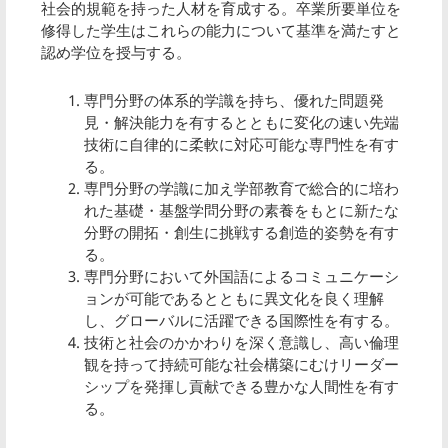
社会的規範を持った人材を育成する。卒業所要単位を
修得した学生はこれらの能力について基準を満たすと
認め学位を授与する。
専門分野の体系的学識を持ち、優れた問題発
見・解決能力を有するとともに変化の速い先端
技術に自律的に柔軟に対応可能な専門性を有す
る。
専門分野の学識に加え学部教育で総合的に培わ
れた基礎・基盤学問分野の素養をもとに新たな
分野の開拓・創生に挑戦する創造的姿勢を有す
る。
専門分野において外国語によるコミュニケーシ
ョンが可能であるとともに異文化を良く理解
し、グローバルに活躍できる国際性を有する。
技術と社会のかかわりを深く意識し、高い倫理
観を持って持続可能な社会構築にむけリーダー
シップを発揮し貢献できる豊かな人間性を有す
る。